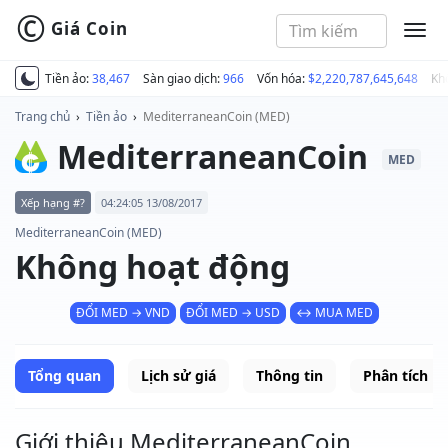
©
Giá Coin
MEN
Tiền ảo:
38,467
Sàn giao dịch:
966
Vốn hóa:
$2,220,787,645,648
Kh
Trang chủ
›
Tiền ảo
›
MediterraneanCoin (MED)
MediterraneanCoin
MED
Xếp hạng #?
04:24:05 13/08/2017
MediterraneanCoin (MED)
Không hoạt động
ĐỔI MED → VND
ĐỔI MED → USD
↔ MUA MED
Tổng quan
Lịch sử giá
Thông tin
Phân tích
Giới thiệu MediterraneanCoin