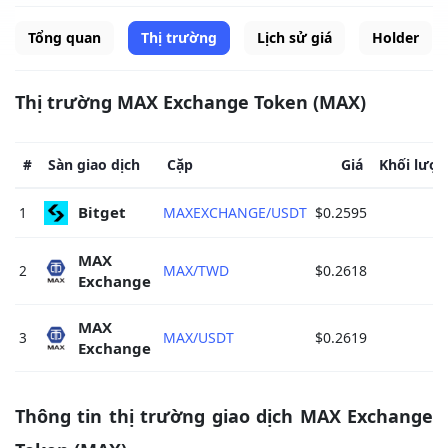
Tổng quan
Thị trường
Lịch sử giá
Holder
Thị trường MAX Exchange Token (MAX)
#
Sàn giao dịch
Cặp
Giá
Khối lượn
Bitget 
1
MAXEXCHANGE/USDT
$0.2595
MAX 
2
MAX/TWD
$0.2618
Exchange 
MAX 
3
MAX/USDT
$0.2619
Exchange 
Thông tin thị trường giao dịch MAX Exchange