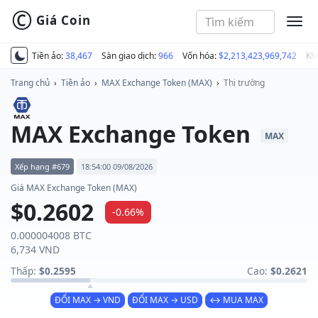
©
Giá Coin
MEN
Tiền ảo:
38,467
Sàn giao dịch:
966
Vốn hóa:
$2,213,423,969,742
Kh
Trang chủ
›
Tiền ảo
›
MAX Exchange Token (MAX)
›
Thị trường
MAX Exchange Token
MAX
Xếp hạng #679
18:54:00 09/08/2026
Giá MAX Exchange Token (MAX)
$0.2602
-0.66%
0.000004008 BTC
6,734 VND
Thấp:
$0.2595
Cao:
$0.2621
ĐỔI MAX → VND
ĐỔI MAX → USD
↔ MUA MAX