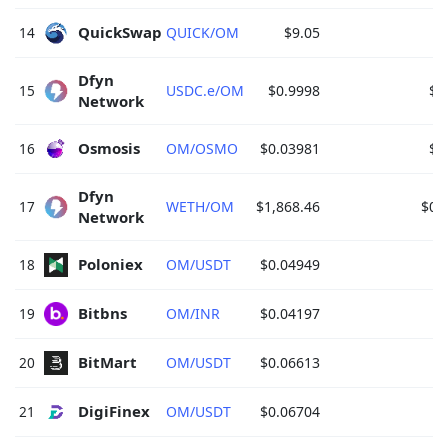
QuickSwap 
14
QUICK/OM
$9.05
Dfyn 
15
USDC.e/OM
$0.9998
$0
Network 
Osmosis 
16
OM/OSMO
$0.03981
$0
Dfyn 
17
WETH/OM
$1,868.46
$0.
Network 
Poloniex 
18
OM/USDT
$0.04949
Bitbns 
19
OM/INR
$0.04197
BitMart 
20
OM/USDT
$0.06613
DigiFinex 
21
OM/USDT
$0.06704