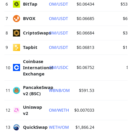
BitTap 
6
OM/USDT
$0.06434
$53,7
BVOX 
7
OM/USDT
$0.06685
$6,2
CriptoSwaps 
8
OM/USDT
$0.06684
$3,1
Tapbit 
9
OM/USDT
$0.06813
$1,9
Coinbase 
International 
OM/USDC
$0.06752
$2
10
Exchange 
PancakeSwap 
11
WBNB/OM
$591.53
$
v2 (BSC) 
Uniswap 
12
OM/WETH
$0.007033
$
v2 
QuickSwap 
13
WETH/OM
$1,866.24