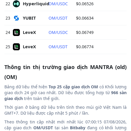
Hyperliquid 
22
OM/USDC
$0.06526
YUBIT 
23
OM/USDT
$0.06634
LeveX 
24
OM/USDC
$0.06749
LeveX 
25
OM/USDT
$0.06774
Thông tin thị trường giao dịch MANTRA (old)
(OM)
Bảng dữ liệu thể hiện
Top 25 cặp giao dịch OM
có Khối lượng
giao dịch 24 giờ cao nhất. Dữ liệu được tổng hợp từ
966 sàn
giao dịch
trên toàn thế giới.
Thời gian ở bảng dữ liệu trên tính theo múi giờ Việt Nam là
GMT+7. Dữ liệu được cập nhật 5 phút / lần.
Theo thông tin cập nhật mới nhất lúc 07:00:15 07/08/2026,
cặp giao dịch
OM/USDT
tại sàn
Bitbaby
đang có khối lượng