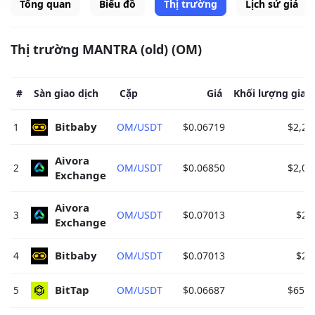
Tổng quan
Biểu đồ
Thị trường
Lịch sử giá
Thị trường MANTRA (old) (OM)
#
Sàn giao dịch
Cặp
Giá
Khối lượng giao 
Bitbaby 
1
OM/USDT
$0.06719
$2,26
Aivora 
2
OM/USDT
$0.06850
$2,02
Exchange 
Aivora 
3
OM/USDT
$0.07013
$29
Exchange 
Bitbaby 
4
OM/USDT
$0.07013
$29
BitTap 
5
OM/USDT
$0.06687
$65,0