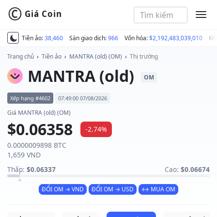
©
Giá Coin
MEN
Tiền ảo:
38,460
Sàn giao dịch:
966
Vốn hóa:
$2,192,483,039,010
Kh
Trang chủ
›
Tiền ảo
›
MANTRA (old) (OM)
›
Thị trường
MANTRA (old)
OM
Xếp hạng #4602
07:49:00 07/08/2026
Giá MANTRA (old) (OM)
$0.06358
-2.74%
0.0000009898 BTC
1,659 VND
Thấp:
$0.06337
Cao:
$0.06674
ĐỔI OM → VND
ĐỔI OM → USD
↔ MUA OM