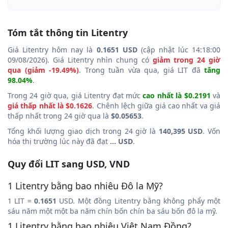
Tóm tắt thông tin Litentry
Giá Litentry hôm nay là
0.1651 USD
(cập nhật lúc 14:18:00
09/08/2026). Giá Litentry nhìn chung có
giảm trong 24 giờ
qua (giảm -19.49%)
. Trong tuần vừa qua, giá LIT đã
tăng
98.04%
.
Trong 24 giờ qua, giá Litentry đạt mức
cao nhất là $0.2191
và
giá thấp nhất là $0.1626
. Chênh lệch giữa giá cao nhất va giá
thấp nhất trong 24 giờ qua là
$0.05653
.
Tổng khối lượng giao dịch trong 24 giờ là
140,395 USD
. Vốn
hóa thị trường lúc này đã đạt
... USD
.
Quy đổi LIT sang USD, VND
1 Litentry bằng bao nhiêu Đô la Mỹ?
1 LIT =
0.1651
USD. Một đồng Litentry bằng không phẩy một
sáu năm một một ba năm chín bốn chín ba sáu bốn đô la mỹ.
1 Litentry bằng bao nhiêu Việt Nam Đồng?