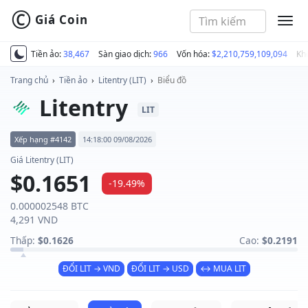
©
Giá Coin
MEN
Tiền ảo:
38,467
Sàn giao dịch:
966
Vốn hóa:
$2,210,759,109,094
Kh
Trang chủ
›
Tiền ảo
›
Litentry (LIT)
›
Biểu đồ
Litentry
LIT
Xếp hạng #4142
14:18:00 09/08/2026
Giá Litentry (LIT)
$0.1651
-19.49%
0.000002548 BTC
4,291 VND
Thấp:
$0.1626
Cao:
$0.2191
ĐỔI LIT → VND
ĐỔI LIT → USD
↔ MUA LIT