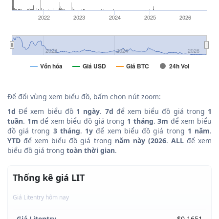
2022
2023
2024
2025
2026
2022
2024
2026
Vốn hóa
Giá USD
Giá BTC
24h Vol
Để đổi vùng xem biểu đồ, bấm chọn nút zoom:
1d
Để xem biểu đồ
1 ngày
.
7d
để xem biểu đồ giá trong
1
tuần
.
1m
để xem biểu đồ giá trong
1 tháng
.
3m
để xem biểu
đồ giá trong
3 tháng
.
1y
để xem biểu đồ giá trong
1 năm
.
YTD
để xem biểu đồ giá trong
năm này (2026
.
ALL
để xem
biểu đồ giá trong
toàn thời gian
.
Thống kê giá LIT
Giá Litentry hôm nay
Giá Litentry
$0.1651