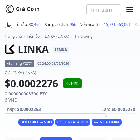
©
Giá Coin
MEN
Tiền ảo:
38,466
Sàn giao dịch:
966
Vốn hóa:
$2,215,721,963,061
Kh
Trang chủ
›
Tiền ảo
›
LINKA (LINKA)
›
Thị trường
LINKA
LINKA
Xếp hạng #2771
03:24:00 09/08/2026
Giá LINKA (LINKA)
$0.0002276
0.14%
0.000000003500 BTC
6 VND
Thấp:
$0.0002263
Cao:
$0.0002280
ĐỔI LINKA → VND
ĐỔI LINKA → USD
↔ MUA LINKA