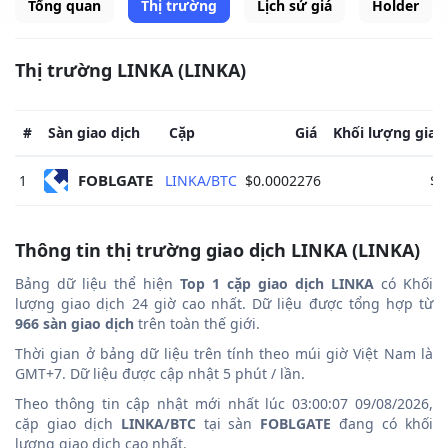
Tổng quan
Thị trường
Lịch sử giá
Holder
Thị trường LINKA (LINKA)
#
Sàn giao dịch
Cặp
Giá
Khối lượng giao
FOBLGATE 
1
LINKA/BTC
$0.0002276
$4
Thông tin thị trường giao dịch LINKA (LINKA)
Bảng dữ liệu thể hiện
Top 1 cặp giao dịch LINKA
có Khối
lượng giao dịch 24 giờ cao nhất. Dữ liệu được tổng hợp từ
966 sàn giao dịch
trên toàn thế giới.
Thời gian ở bảng dữ liệu trên tính theo múi giờ Việt Nam là
GMT+7. Dữ liệu được cập nhật 5 phút / lần.
Theo thông tin cập nhật mới nhất lúc 03:00:07 09/08/2026,
cặp giao dịch
LINKA/BTC
tại sàn
FOBLGATE
đang có khối
lượng giao dịch cao nhất.