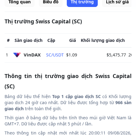
Tổng quan
Biểu đồ
Thị trường
Lịch sử giá
Thị trường Swiss Capital (SC)
#
Sàn giao dịch
Cặp
Giá
Khối lượng giao dịch
VinDAX 
1
SC/USDT
$1.09
$5,475.77
20:
Thông tin thị trường giao dịch Swiss Capital
(SC)
Bảng dữ liệu thể hiện
Top 1 cặp giao dịch SC
có Khối lượng
giao dịch 24 giờ cao nhất. Dữ liệu được tổng hợp từ
966 sàn
giao dịch
trên toàn thế giới.
Thời gian ở bảng dữ liệu trên tính theo múi giờ Việt Nam là
GMT+7. Dữ liệu được cập nhật 5 phút / lần.
Theo thông tin cập nhật mới nhất lúc 20:00:11 09/08/2026,