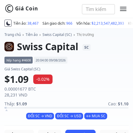
©
Giá Coin
MEN
Tiền ảo:
38,467
Sàn giao dịch:
966
Vốn hóa:
$2,213,547,482,393
Kh
Trang chủ
›
Tiền ảo
›
Swiss Capital (SC)
›
Thị trường
Swiss Capital
SC
Xếp hạng #4608
20:04:00 09/08/2026
Giá Swiss Capital (SC)
$1.09
-0.02%
0.00001677 BTC
28,231 VND
Thấp:
$1.09
Cao:
$1.10
ĐỔI SC → VND
ĐỔI SC → USD
↔ MUA SC