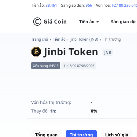
Tiền ảo:
38,461
Sàn giao dịch:
966
Vốn hóa:
$2,189,236,04
©
Giá Coin
Tiền ảo
Sàn giao dị
Trang chủ
›
Tiền ảo
›
Jinbi Token (JNB)
›
Thị trường
Jinbi Token
JNB
Xếp hạng #4316
11:18:00 07/08/2026
Vốn hóa thị trường:
-
Thay đổi
1h:
0%
Tổng quan
Thị trường
Lịch sử giá