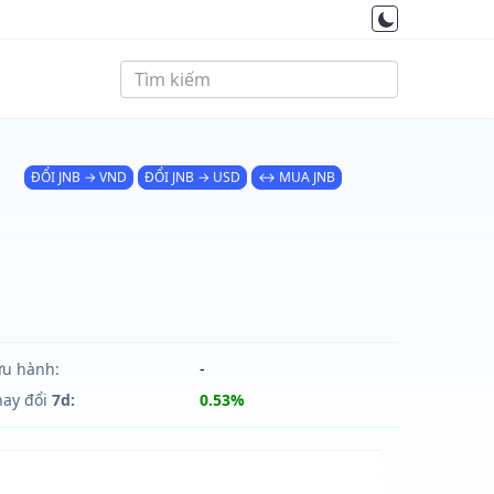
ĐỔI JNB → VND
ĐỔI JNB → USD
↔ MUA JNB
ưu hành:
-
hay đổi
7d:
0.53%