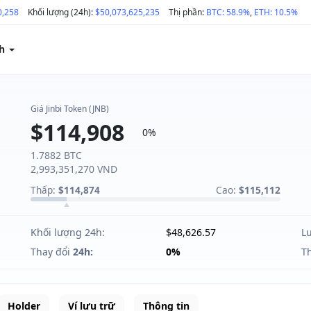
0,258
Khối lượng (24h):
$50,073,625,235
Thị phần:
BTC: 58.9%
,
ETH: 10.5%
ch
Giá Jinbi Token (JNB)
$114,908
0%
1.7882 BTC
2,993,351,270 VND
Thấp:
$114,874
Cao:
$115,112
Khối lượng 24h:
$48,626.57
L
Thay đổi
24h:
0%
T
Holder
Ví lưu trữ
Thông tin