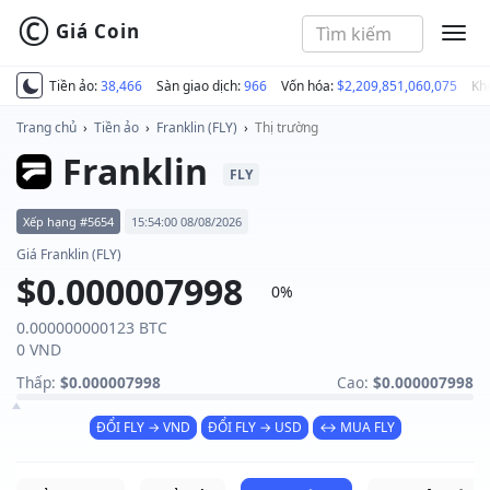
©
Giá Coin
MEN
Tiền ảo:
38,466
Sàn giao dịch:
966
Vốn hóa:
$2,209,851,060,075
Kh
Trang chủ
›
Tiền ảo
›
Franklin (FLY)
›
Thị trường
Franklin
FLY
Xếp hạng #5654
15:54:00 08/08/2026
Giá Franklin (FLY)
$0.000007998
0%
0.000000000123 BTC
0 VND
Thấp:
$0.000007998
Cao:
$0.000007998
ĐỔI FLY → VND
ĐỔI FLY → USD
↔ MUA FLY