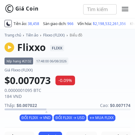
©
Giá Coin
MEN
Tiền ảo:
38,458
Sàn giao dịch:
966
Vốn hóa:
$2,198,532,261,356
Kh
Trang chủ
›
Tiền ảo
›
Flixxo (FLIXX)
›
Biểu đồ
Flixxo
FLIXX
Xếp hạng #2132
17:48:00 06/08/2026
Giá Flixxo (FLIXX)
$0.007073
-0.09%
0.0000001095 BTC
184 VND
Thấp:
$0.007022
Cao:
$0.007174
ĐỔI FLIXX → VND
ĐỔI FLIXX → USD
↔ MUA FLIXX