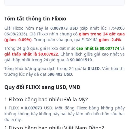
Tóm tắt thông tin Flixxo
Giá Flixxo hôm nay là
0.007073 USD
(cập nhật lúc 17:48:00
06/08/2026). Giá Flixxo nhìn chung có
giảm trong 24 giờ qua
(giảm -0.09%)
. Trong tuần vừa qua, giá FLIXX đã
giảm -2.4%
.
Trong 24 giờ qua, giá Flixxo đạt mức
cao nhất là $0.007174
và
giá thấp nhất là $0.007022
. Chênh lệch giữa giá cao nhất va
giá thấp nhất trong 24 giờ qua là
$0.0001519
.
Tổng khối lượng giao dịch trong 24 giờ là
0 USD
. Vốn hóa thị
trường lúc này đã đạt
596,403 USD
.
Quy đổi FLIXX sang USD, VND
1 Flixxo bằng bao nhiêu Đô la Mỹ?
1 FLIXX =
0.007073
USD. Một đồng Flixxo bằng không phẩy
không không bảy không bảy hai bảy tám bốn bốn bốn sáu hai
đô la mỹ.
1 Flixxo bằng bao nhiêu Việt Nam Đồng?