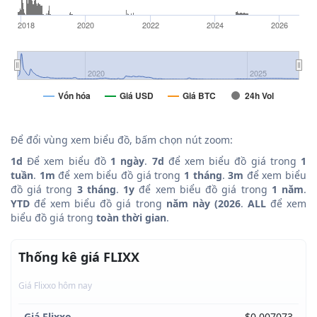
2018
2020
2022
2024
2026
2020
2025
Vốn hóa
Giá USD
Giá BTC
24h Vol
Để đổi vùng xem biểu đồ, bấm chọn nút zoom:
1d
Để xem biểu đồ
1 ngày
.
7d
để xem biểu đồ giá trong
1
tuần
.
1m
để xem biểu đồ giá trong
1 tháng
.
3m
để xem biểu
đồ giá trong
3 tháng
.
1y
để xem biểu đồ giá trong
1 năm
.
YTD
để xem biểu đồ giá trong
năm này (2026
.
ALL
để xem
biểu đồ giá trong
toàn thời gian
.
Thống kê giá FLIXX
Giá Flixxo hôm nay
Giá Flixxo
$0.007073