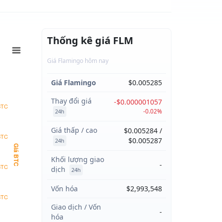
Thống kê giá FLM
Giá Flamingo hôm nay
Giá Flamingo
$0.005285
Thay đổi giá
-$0.000001057
BTC
-0.02%
24h
Giá thấp / cao
$0.005284 /
BTC
$0.005287
24h
Giá BTC
Khối lượng giao
-
BTC
dịch
24h
Vốn hóa
$2,993,548
BTC
Giao dịch / Vốn
-
hóa