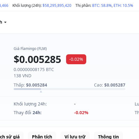
4,466
Khối lượng (24h):
$58,295,895,420
Thị phần:
BTC: 58.8%
,
ETH: 10.5%
ch
Giá Flamingo (FLM)
$0.005285
-0.02%
0.00000008175 BTC
138 VND
Thấp:
$0.005284
Cao:
$0.005287
Khối lượng 24h:
-
L
Thay đổi
24h:
-0.02%
T
ịch sử giá
Phân tích
Ví lưu trữ
Thông tin