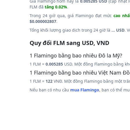
Giá Flamingo hôm nay là
0.005285 USD
(cập nhật l
FLM đã
tăng 0.02%
.
Trong 24 giờ qua, giá Flamingo đạt mức
cao nhấ
$0.000002807
.
Tổng khối lượng giao dịch trong 24 giờ là
... USD
. 
Quy đổi FLM sang USD, VND
1 Flamingo bằng bao nhiêu Đô la Mỹ?
1 FLM =
0.005285
USD. Một đồng Flamingo bằng khô
1 Flamingo bằng bao nhiêu Việt Nam Đ
1 FLM =
122
VNĐ. Một đồng Flamingo bằng một tră
Nếu bạn có nhu cầu
mua Flamingo
, bạn có thể m