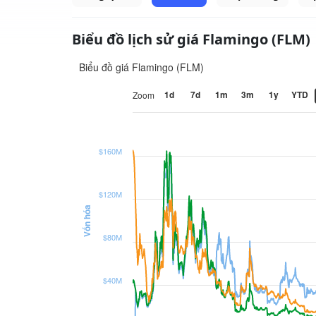
Biểu đồ lịch sử giá Flamingo (FLM)
Biểu đồ giá Flamingo (FLM)
1d
7d
1m
3m
1y
YTD
Zoom
$160M
$120M
Vốn hóa
$80M
$40M