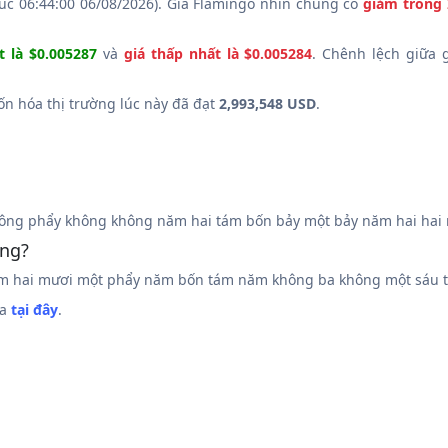
úc 06:44:00 06/08/2026). Giá Flamingo nhìn chung có
giảm trong 
t là $0.005287
và
giá thấp nhất là $0.005284
. Chênh lệch giữa 
Vốn hóa thị trường lúc này đã đạt
2,993,548 USD
.
ng phẩy không không năm hai tám bốn bảy một bảy năm hai hai 
ồng?
m hai mươi một phẩy năm bốn tám năm không ba không một sáu 
ua
tại đây
.