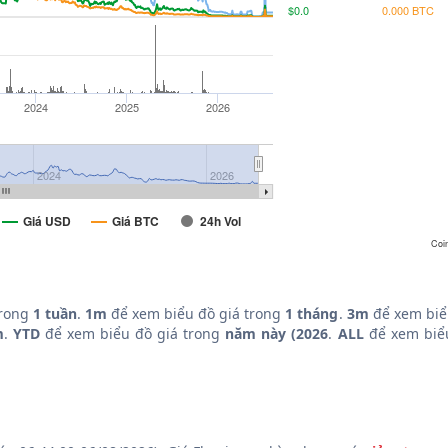
$0.0
0.000 BTC
2024
2025
2026
2024
2026
Giá USD
Giá BTC
24h Vol
Coi
trong
1 tuần
.
1m
để xem biểu đồ giá trong
1 tháng
.
3m
để xem biể
m
.
YTD
để xem biểu đồ giá trong
năm này (2026
.
ALL
để xem biểu