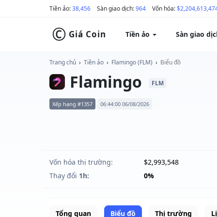
Tiền ảo:
38,456
Sàn giao dịch:
964
Vốn hóa:
$2,204,613,47
©
Giá Coin
Tiền ảo
Sàn giao dị
Trang chủ
›
Tiền ảo
›
Flamingo (FLM)
›
Biểu đồ
Flamingo
FLM
Xếp hạng #1357
06:44:00 06/08/2026
Vốn hóa thị trường:
$2,993,548
Thay đổi
1h:
0%
Tổng quan
Biểu đồ
Thị trường
L