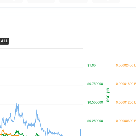
ALL
$1.00
0.00002400 
$0.750000
0.00001800 
Giá USD
$0.500000
0.00001200 
$0.250000
0.00000600 