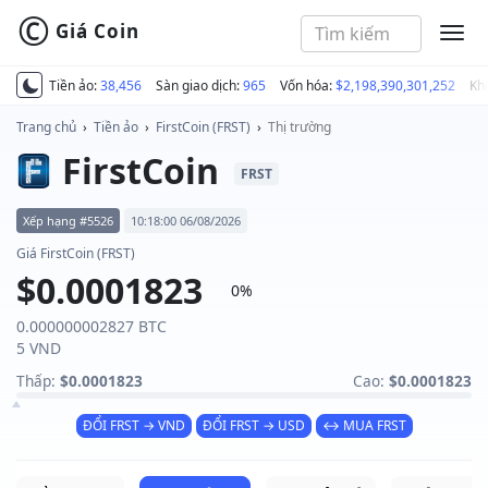
©
Giá Coin
MEN
Tiền ảo:
38,456
Sàn giao dịch:
965
Vốn hóa:
$2,198,390,301,252
Kh
Trang chủ
›
Tiền ảo
›
FirstCoin (FRST)
›
Thị trường
FirstCoin
FRST
Xếp hạng #5526
10:18:00 06/08/2026
Giá FirstCoin (FRST)
$0.0001823
0%
0.000000002827 BTC
5 VND
Thấp:
$0.0001823
Cao:
$0.0001823
ĐỔI FRST → VND
ĐỔI FRST → USD
↔ MUA FRST