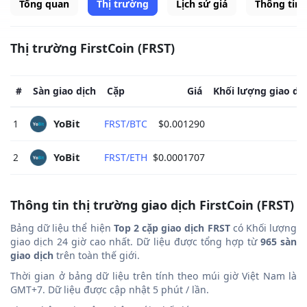
Tổng quan
Thị trường
Lịch sử giá
Thông tin
Thị trường FirstCoin (FRST)
#
Sàn giao dịch
Cặp
Giá
Khối lượng giao dị
YoBit 
1
FRST/BTC
$0.001290
YoBit 
2
FRST/ETH
$0.0001707
Thông tin thị trường giao dịch FirstCoin (FRST)
Bảng dữ liệu thể hiện
Top 2 cặp giao dịch FRST
có Khối lượng
giao dịch 24 giờ cao nhất. Dữ liệu được tổng hợp từ
965 sàn
giao dịch
trên toàn thế giới.
Thời gian ở bảng dữ liệu trên tính theo múi giờ Việt Nam là
GMT+7. Dữ liệu được cập nhật 5 phút / lần.