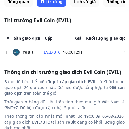
Tổng quan
Thị trường
Lịch sử giá
Thông tin
Thị trường Evil Coin (EVIL)
#
Sàn giao dịch
Cặp
Giá
Khối lượng giao dịch
YoBit 
1
EVIL/BTC
$0.001291
$0
Thông tin thị trường giao dịch Evil Coin (EVIL)
Bảng dữ liệu thể hiện
Top 1 cặp giao dịch EVIL
có Khối lượng
giao dịch 24 giờ cao nhất. Dữ liệu được tổng hợp từ
966 sàn
giao dịch
trên toàn thế giới.
Thời gian ở bảng dữ liệu trên tính theo múi giờ Việt Nam là
GMT+7. Dữ liệu được cập nhật 5 phút / lần.
Theo thông tin cập nhật mới nhất lúc 19:00:09 06/08/2026,
cặp giao dịch
EVIL/BTC
tại sàn
YoBit
đang có khối lượng giao
dịch cao nhất.