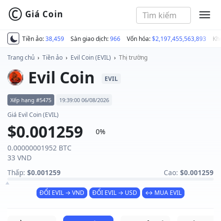
©
Giá Coin
MEN
Tiền ảo:
38,459
Sàn giao dịch:
966
Vốn hóa:
$2,197,455,563,893
Kh
Trang chủ
›
Tiền ảo
›
Evil Coin (EVIL)
›
Thị trường
Evil Coin
EVIL
Xếp hạng #5475
19:39:00 06/08/2026
Giá Evil Coin (EVIL)
$0.001259
0%
0.00000001952 BTC
33 VND
Thấp:
$0.001259
Cao:
$0.001259
ĐỔI EVIL → VND
ĐỔI EVIL → USD
↔ MUA EVIL