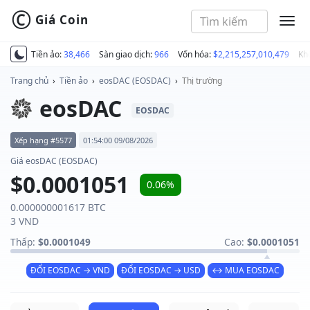
©
Giá Coin
MEN
Tiền ảo:
38,466
Sàn giao dịch:
966
Vốn hóa:
$2,215,257,010,479
Kh
Trang chủ
›
Tiền ảo
›
eosDAC (EOSDAC)
›
Thị trường
eosDAC
EOSDAC
Xếp hạng #5577
01:54:00 09/08/2026
Giá eosDAC (EOSDAC)
$0.0001051
0.06%
0.000000001617 BTC
3 VND
Thấp:
$0.0001049
Cao:
$0.0001051
ĐỔI EOSDAC → VND
ĐỔI EOSDAC → USD
↔ MUA EOSDAC