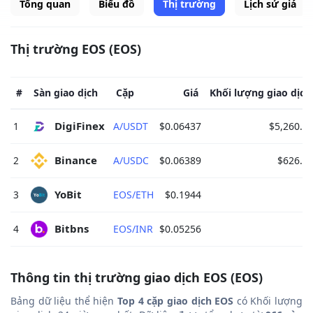
Tổng quan
Biểu đồ
Thị trường
Lịch sử giá
Thị trường EOS (EOS)
#
Sàn giao dịch
Cặp
Giá
Khối lượng giao dịch
DigiFinex 
1
A/USDT
$0.06437
$5,260.3
Binance 
2
A/USDC
$0.06389
$626.4
YoBit 
3
EOS/ETH
$0.1944
$
Bitbns 
4
EOS/INR
$0.05256
$
Thông tin thị trường giao dịch EOS (EOS)
Bảng dữ liệu thể hiện
Top 4 cặp giao dịch EOS
có Khối lượng