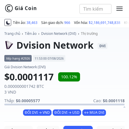
©
Giá Coin
MEN
Tiền ảo:
38,463
Sàn giao dịch:
966
Vốn hóa:
$2,186,691,748,838
Kh
Trang chủ
›
Tiền ảo
›
Dvision Network (DVI)
›
Thị trường
Dvision Network
DVI
Xếp hạng #2926
11:53:00 07/08/2026
Giá Dvision Network (DVI)
$0.0001117
100.12%
0.000000001742 BTC
3 VND
Thấp:
$0.00005577
Cao:
$0.0001118
ĐỔI DVI → VND
ĐỔI DVI → USD
↔ MUA DVI