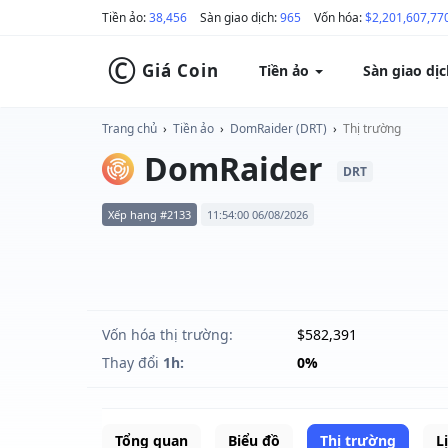
Tiền ảo:
38,456
Sàn giao dịch:
965
Vốn hóa:
$2,201,607,77
©
Giá Coin
Tiền ảo
Sàn giao dị
Trang chủ
›
Tiền ảo
›
DomRaider (DRT)
›
Thị trường
DomRaider
DRT
Xếp hạng #2133
11:54:00 06/08/2026
Vốn hóa thị trường:
$582,391
Thay đổi
1h:
0%
Tổng quan
Biểu đồ
Thị trường
L