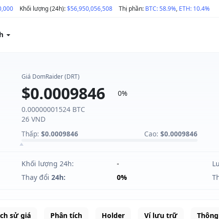
0,000
Khối lượng (24h):
$56,950,056,508
Thị phần:
BTC: 58.9%
,
ETH: 10.4%
ch
Giá DomRaider (DRT)
$0.0009846
0%
0.00000001524 BTC
26 VND
Thấp:
$0.0009846
Cao:
$0.0009846
Khối lượng 24h:
-
L
Thay đổi
24h:
0%
T
ịch sử giá
Phân tích
Holder
Ví lưu trữ
Thông 