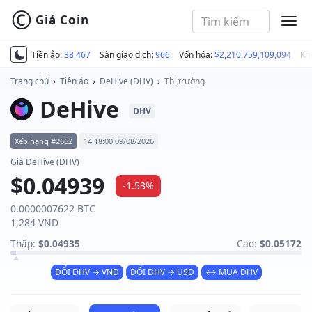
©
Giá Coin
MEN
Tiền ảo:
38,467
Sàn giao dịch:
966
Vốn hóa:
$2,210,759,109,094
Kh
Trang chủ
›
Tiền ảo
›
DeHive (DHV)
›
Thị trường
DeHive
DHV
Xếp hạng #2662
14:18:00 09/08/2026
Giá DeHive (DHV)
$0.04939
-1.53%
0.0000007622 BTC
1,284 VND
Thấp:
$0.04935
Cao:
$0.05172
ĐỔI DHV → VND
ĐỔI DHV → USD
↔ MUA DHV