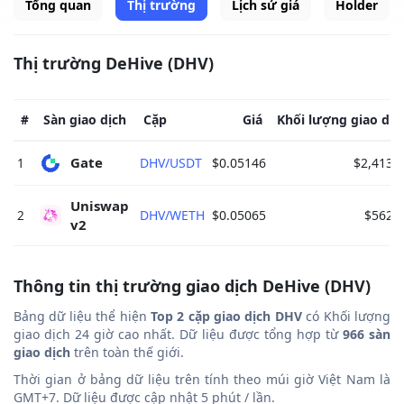
Tổng quan
Thị trường
Lịch sử giá
Holder
Thị trường DeHive (DHV)
#
Sàn giao dịch
Cặp
Giá
Khối lượng giao dịc
Gate 
1
DHV/USDT
$0.05146
$2,413.
Uniswap 
2
DHV/WETH
$0.05065
$562.
v2 
Thông tin thị trường giao dịch DeHive (DHV)
Bảng dữ liệu thể hiện
Top 2 cặp giao dịch DHV
có Khối lượng
giao dịch 24 giờ cao nhất. Dữ liệu được tổng hợp từ
966 sàn
giao dịch
trên toàn thế giới.
Thời gian ở bảng dữ liệu trên tính theo múi giờ Việt Nam là
GMT+7. Dữ liệu được cập nhật 5 phút / lần.