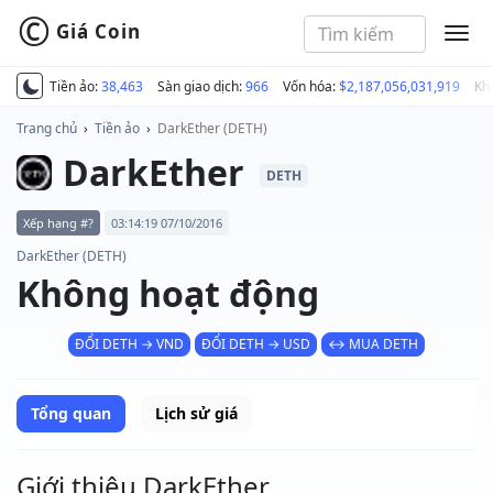
©
Giá Coin
MEN
Tiền ảo:
38,463
Sàn giao dịch:
966
Vốn hóa:
$2,187,056,031,919
Kh
Trang chủ
›
Tiền ảo
›
DarkEther (DETH)
DarkEther
DETH
Xếp hạng #?
03:14:19 07/10/2016
DarkEther (DETH)
Không hoạt động
ĐỔI DETH → VND
ĐỔI DETH → USD
↔ MUA DETH
Tổng quan
Lịch sử giá
Giới thiệu DarkEther