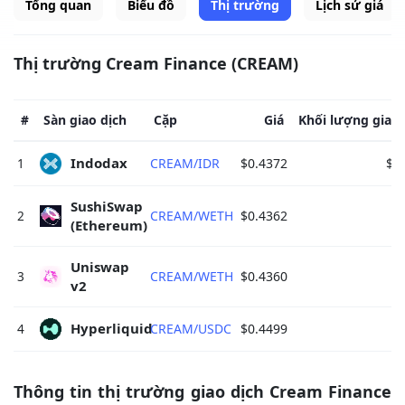
Tổng quan
Biểu đồ
Thị trường
Lịch sử giá
Thị trường Cream Finance (CREAM)
#
Sàn giao dịch
Cặp
Giá
Khối lượng giao 
Indodax 
1
CREAM/IDR
$0.4372
$1
SushiSwap 
2
CREAM/WETH
$0.4362
$
(Ethereum) 
Uniswap 
3
CREAM/WETH
$0.4360
$
v2 
Hyperliquid 
4
CREAM/USDC
$0.4499
Thông tin thị trường giao dịch Cream Finance