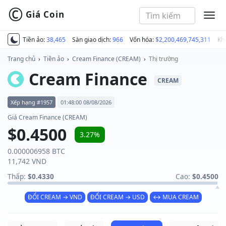
©
Giá Coin
MEN
Tiền ảo:
38,465
Sàn giao dịch:
966
Vốn hóa:
$2,200,469,745,311
Kh
Trang chủ
›
Tiền ảo
›
Cream Finance (CREAM)
›
Thị trường
Cream Finance
CREAM
Xếp hạng #1957
01:48:00 08/08/2026
Giá Cream Finance (CREAM)
$0.4500
3.27%
0.000006958 BTC
11,742 VND
Thấp:
$0.4330
Cao:
$0.4500
ĐỔI CREAM → VND
ĐỔI CREAM → USD
↔ MUA CREAM