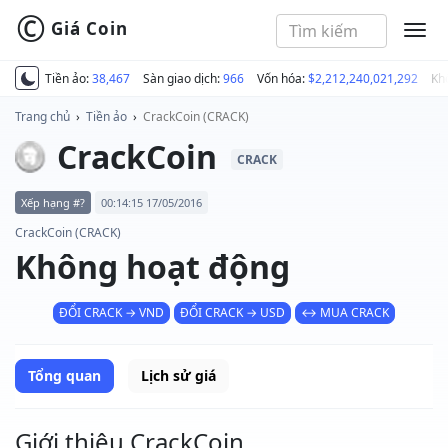
©
Giá Coin
MEN
Tiền ảo:
38,467
Sàn giao dịch:
966
Vốn hóa:
$2,212,240,021,292
Kh
Trang chủ
›
Tiền ảo
›
CrackCoin (CRACK)
CrackCoin
CRACK
Xếp hạng #?
00:14:15 17/05/2016
CrackCoin (CRACK)
Không hoạt động
ĐỔI CRACK → VND
ĐỔI CRACK → USD
↔ MUA CRACK
Tổng quan
Lịch sử giá
Giới thiệu CrackCoin