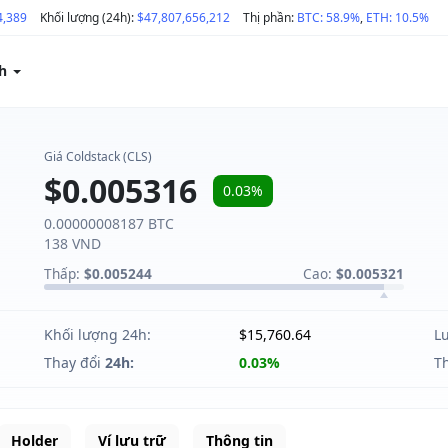
4,389
Khối lượng (24h):
$47,807,656,212
Thị phần:
BTC: 58.9%
,
ETH: 10.5%
ch
Giá Coldstack (CLS)
$0.005316
0.03%
0.00000008187 BTC
138 VND
Thấp:
$0.005244
Cao:
$0.005321
Khối lượng 24h:
$15,760.64
L
Thay đổi
24h:
0.03%
T
Holder
Ví lưu trữ
Thông tin