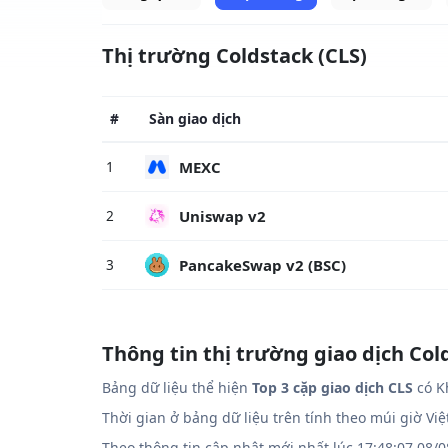
Thị trường Coldstack (CLS)
#
Sàn giao dịch
MEXC
1
Uniswap v2
2
PancakeSwap v2 (BSC)
3
Thông tin thị trường giao dịch Col
Bảng dữ liệu thể hiện
Top 3 cặp giao dịch CLS
có Kh
Thời gian ở bảng dữ liệu trên tính theo múi giờ Vi
Theo thông tin cập nhật mới nhất lúc 17:48:07 08/0