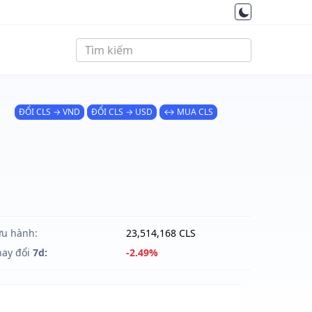
ĐỔI CLS → VND
ĐỔI CLS → USD
↔ MUA CLS
ưu hành:
23,514,168 CLS
hay đổi
7d:
-2.49%