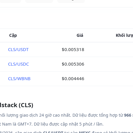
Cặp
Giá
Khối lượ
CLS/USDT
$0.005318
CLS/USDC
$0.005306
CLS/WBNB
$0.004446
dstack (CLS)
ối lượng giao dịch 24 giờ cao nhất. Dữ liệu được tổng hợp từ
966 
ệt Nam là GMT+7. Dữ liệu được cập nhật 5 phút / lần.
8/2026, cặp giao dịch
CLS/USDT
tại sàn
MEXC
đang có khối lượng g