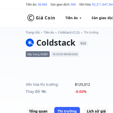
Tiền ảo:
38,466
Sàn giao dịch:
966
Vốn hóa:
$2,211,647,36
©
Giá Coin
Tiền ảo
Sàn giao dị
Trang chủ
›
Tiền ảo
›
Coldstack (CLS)
›
Thị trường
Coldstack
CLS
Xếp hạng #2881
18:39:00 08/08/2026
Vốn hóa thị trường:
$125,012
Thay đổi
1h:
-0.02%
Tổng quan
Thị trường
Lịch sử giá