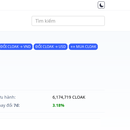
ĐỔI CLOAK → VND
ĐỔI CLOAK → USD
↔ MUA CLOAK
ưu hành:
6,174,719 CLOAK
hay đổi
7d:
3.18%