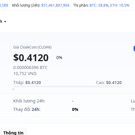
3,588
Khối lượng (24h):
$51,461,807,904
Thị phần:
BTC: 58.8%
,
ETH: 10.5%
ch
Giá CloakCoin (CLOAK)
$0.4120
0%
0.000006396 BTC
10,752 VND
Thấp:
$0.4120
Cao:
$0.4120
Khối lượng 24h:
-
L
Thay đổi
24h:
0%
T
Thông tin