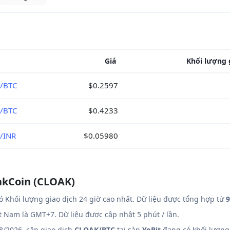
Giá
Khối lượng 
/BTC
$0.2597
/BTC
$0.4233
/INR
$0.05980
oakCoin (CLOAK)
ó Khối lượng giao dịch 24 giờ cao nhất. Dữ liệu được tổng hợp từ
9
ệt Nam là GMT+7. Dữ liệu được cập nhật 5 phút / lần.
8/2026, cặp giao dịch
CLOAK/BTC
tại sàn
YoBit
đang có khối lượng 