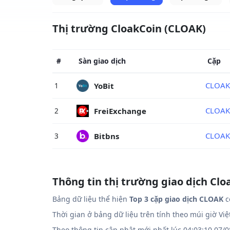
Thị trường CloakCoin (CLOAK)
#
Sàn giao dịch
Cặp
CLOAK
YoBit
1
CLOAK
FreiExchange
2
CLOAK
Bitbns
3
Thông tin thị trường giao dịch Cl
Bảng dữ liệu thể hiện
Top 3 cặp giao dịch CLOAK
c
Thời gian ở bảng dữ liệu trên tính theo múi giờ Vi
Theo thông tin cập nhật mới nhất lúc 04:03:10 07/0