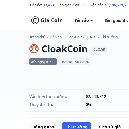
Tiền ảo:
38,460
Sàn giao dịch:
966
Vốn hóa:
$2,196,579,61
©
Giá Coin
Tiền ảo
Sàn giao dị
Trang chủ
›
Tiền ảo
›
CloakCoin (CLOAK)
›
Thị trường
CloakCoin
CLOAK
Xếp hạng #1431
04:23:00 07/08/2026
Vốn hóa thị trường:
$2,543,712
Thay đổi
1h:
0%
Tổng quan
Thị trường
Lịch sử giá