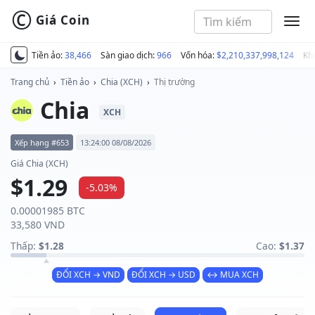
©
Giá Coin
MEN
Tiền ảo:
38,466
Sàn giao dịch:
966
Vốn hóa:
$2,210,337,998,124
Kh
Trang chủ
›
Tiền ảo
›
Chia (XCH)
›
Thị trường
Chia
XCH
Xếp hạng #653
13:24:00 08/08/2026
Giá Chia (XCH)
$1.29
-5.03%
0.00001985 BTC
33,580 VND
Thấp:
$1.28
Cao:
$1.37
ĐỔI XCH → VND
ĐỔI XCH → USD
↔ MUA XCH