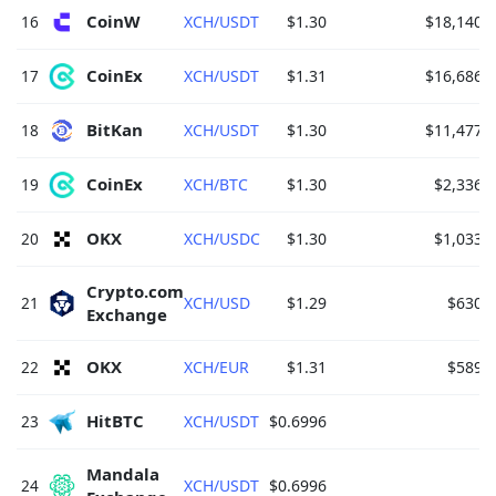
CoinW 
16
XCH/USDT
$1.30
$18,140.
CoinEx 
17
XCH/USDT
$1.31
$16,686.
BitKan 
18
XCH/USDT
$1.30
$11,477.
CoinEx 
19
XCH/BTC
$1.30
$2,336.
OKX 
20
XCH/USDC
$1.30
$1,033.
Crypto.com 
21
XCH/USD
$1.29
$630.
Exchange 
OKX 
22
XCH/EUR
$1.31
$589.
HitBTC 
23
XCH/USDT
$0.6996
$
Mandala 
24
XCH/USDT
$0.6996
$