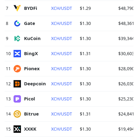
BYDFi 
7
XCH/USDT
$1.29
$48,790.
Gate 
8
XCH/USDT
$1.30
$48,361.
KuCoin 
9
XCH/USDT
$1.30
$39,344.
BingX 
10
XCH/USDT
$1.31
$30,603.
Pionex 
11
XCH/USDT
$1.30
$28,090.
Deepcoin 
12
XCH/USDT
$1.30
$26,030.
Picol 
13
XCH/USDT
$1.30
$25,230.
Bitrue 
14
XCH/USDT
$1.31
$24,841.
XXKK 
15
XCH/USDT
$1.30
$19,494.