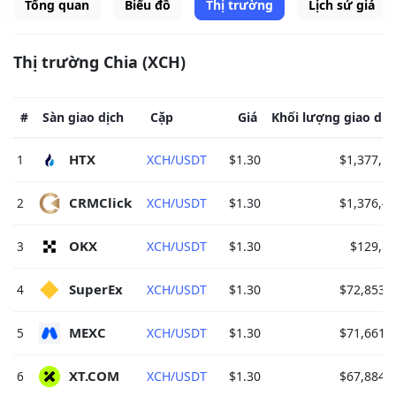
Tổng quan
Biểu đồ
Thị trường
Lịch sử giá
Thị trường Chia (XCH)
#
Sàn giao dịch
Cặp
Giá
Khối lượng giao dịc
HTX 
1
XCH/USDT
$1.30
$1,377,1
CRMClick 
2
XCH/USDT
$1.30
$1,376,4
OKX 
3
XCH/USDT
$1.30
$129,5
SuperEx 
4
XCH/USDT
$1.30
$72,853.
MEXC 
5
XCH/USDT
$1.30
$71,661.
XT.COM 
6
XCH/USDT
$1.30
$67,884.