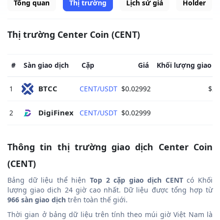
Tổng quan
Thị trường
Lịch sử giá
Holder
Thị trường Center Coin (CENT)
#
Sàn giao dịch
Cặp
Giá
Khối lượng giao d
BTCC 
1
CENT/USDT
$0.02992
$20
DigiFinex 
2
CENT/USDT
$0.02999
Thông tin thị trường giao dịch Center Coin
(CENT)
Bảng dữ liệu thể hiện
Top 2 cặp giao dịch CENT
có Khối
lượng giao dịch 24 giờ cao nhất. Dữ liệu được tổng hợp từ
966 sàn giao dịch
trên toàn thế giới.
Thời gian ở bảng dữ liệu trên tính theo múi giờ Việt Nam là