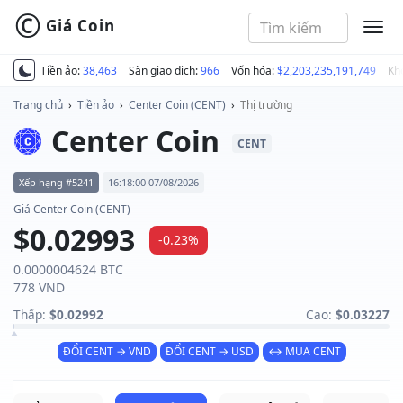
©
Giá Coin
MEN
Tiền ảo:
38,463
Sàn giao dịch:
966
Vốn hóa:
$2,203,235,191,749
Kh
Trang chủ
›
Tiền ảo
›
Center Coin (CENT)
›
Thị trường
Center Coin
CENT
Xếp hạng #5241
16:18:00 07/08/2026
Giá Center Coin (CENT)
$0.02993
-0.23%
0.0000004624 BTC
778 VND
Thấp:
$0.02992
Cao:
$0.03227
ĐỔI CENT → VND
ĐỔI CENT → USD
↔ MUA CENT