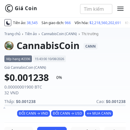
©
Giá Coin
MEN
Tiền ảo:
38,545
Sàn giao dịch:
966
Vốn hóa:
$2,218,560,202,691
Kh
Trang chủ
›
Tiền ảo
›
CannabisCoin (CANN)
›
Thị trường
CannabisCoin
CANN
Xếp hạng #2336
15:43:00 10/08/2026
Giá CannabisCoin (CANN)
$0.001238
0%
0.00000001900 BTC
32 VND
Thấp:
$0.001238
Cao:
$0.001238
ĐỔI CANN → VND
ĐỔI CANN → USD
↔ MUA CANN