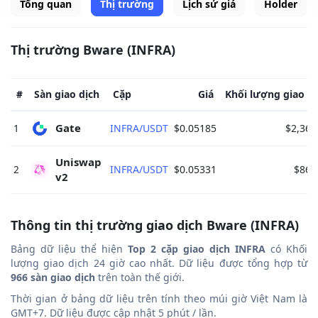
Tổng quan
Thị trường
Lịch sử giá
Holder
Thị trường Bware (INFRA)
#
Sàn giao dịch
Cặp
Giá
Khối lượng giao dị
Gate 
1
INFRA/USDT
$0.05185
$2,362
Uniswap 
2
INFRA/USDT
$0.05331
$868
v2 
Thông tin thị trường giao dịch Bware (INFRA)
Bảng dữ liệu thể hiện
Top 2 cặp giao dịch INFRA
có Khối
lượng giao dịch 24 giờ cao nhất. Dữ liệu được tổng hợp từ
966 sàn giao dịch
trên toàn thế giới.
Thời gian ở bảng dữ liệu trên tính theo múi giờ Việt Nam là
GMT+7. Dữ liệu được cập nhật 5 phút / lần.