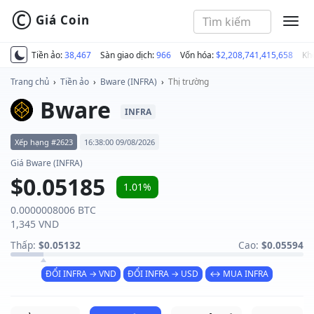
©
Giá Coin
MEN
Tiền ảo:
38,467
Sàn giao dịch:
966
Vốn hóa:
$2,208,741,415,658
Kh
Trang chủ
›
Tiền ảo
›
Bware (INFRA)
›
Thị trường
Bware
INFRA
Xếp hạng #2623
16:38:00 09/08/2026
Giá Bware (INFRA)
$0.05185
1.01%
0.0000008006 BTC
1,345 VND
Thấp:
$0.05132
Cao:
$0.05594
ĐỔI INFRA → VND
ĐỔI INFRA → USD
↔ MUA INFRA