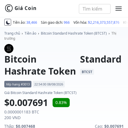
©
Giá Coin
MEN
Tiền ảo:
38,466
Sàn giao dịch:
966
Vốn hóa:
$2,216,373,557,876
Kh
Trang chủ
›
Tiền ảo
›
Bitcoin Standard Hashrate Token (BTCST)
›
Thị
trường
Bitcoin Standard
Hashrate Token
BTCST
Xếp hạng #3013
22:54:00 08/08/2026
Giá Bitcoin Standard Hashrate Token (BTCST)
$0.007691
0.83%
0.0000001183 BTC
200 VND
Thấp:
$0.007468
Cao:
$0.007691