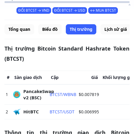
ĐỔI BTCST → VND
ĐỔI BTCST → USD
↔ MUA BTCST
Tổng quan
Biểu đồ
Thị trường
Lịch sử giá
Thị trường Bitcoin Standard Hashrate Token
(BTCST)
#
Sàn giao dịch
Cặp
Giá
Khối lượng gia
PancakeSwap 
1
BTCST/WBNB
$0.007819
$
v2 (BSC) 
HitBTC 
2
BTCST/USDT
$0.006995
Thông tin thị trường giao dịch Bitcoin