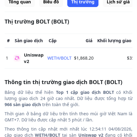
Tổng quan
Biểu đồ
Thị trường
Lịch sử giá
Thị trường BOLT (BOLT)
#
Sàn giao dịch
Cặp
Giá
Khối lượng giao d
Uniswap 
1
WETH/BOLT
$1,868.20
$356
v2 
Thông tin thị trường giao dịch BOLT (BOLT)
Bảng dữ liệu thể hiện
Top 1 cặp giao dịch BOLT
có Khối
lượng giao dịch 24 giờ cao nhất. Dữ liệu được tổng hợp từ
966 sàn giao dịch
trên toàn thế giới.
Thời gian ở bảng dữ liệu trên tính theo múi giờ Việt Nam là
GMT+7. Dữ liệu được cập nhật 5 phút / lần.
Theo thông tin cập nhật mới nhất lúc 12:54:11 04/08/2026,
cặp giao dịch
WETH/BOLT
tại sàn
Uniswap v2
đang có khối