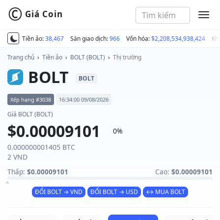
©
Giá Coin
MEN
Tiền ảo:
38,467
Sàn giao dịch:
966
Vốn hóa:
$2,208,534,938,424
Kh
Trang chủ
›
Tiền ảo
›
BOLT (BOLT)
›
Thị trường
BOLT
BOLT
Xếp hạng #3038
16:34:00 09/08/2026
Giá BOLT (BOLT)
$0.00009101
0%
0.000000001405 BTC
2 VND
Thấp:
$0.00009101
Cao:
$0.00009101
ĐỔI BOLT → VND
ĐỔI BOLT → USD
↔ MUA BOLT