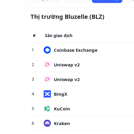
Thị trường Bluzelle (BLZ)
#
Sàn giao dịch
Coinbase Exchange
1
Uniswap v2
2
Uniswap v2
3
BingX
4
KuCoin
5
Kraken
6