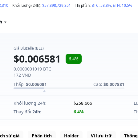
2,310
Khối lượng (24h):
$57,898,729,351
Thị phần:
BTC: 58.8%
,
ETH: 10.5%
ch
Giá Bluzelle (BLZ)
$0.006581
6.4%
0.0000001019 BTC
172 VND
Thấp:
$0.006081
Cao:
$0.007881
Khối lượng 24h:
$258,666
L
Thay đổi
24h:
6.4%
T
ịch sử giá
Phân tích
Holder
Ví lưu trữ
Thông 