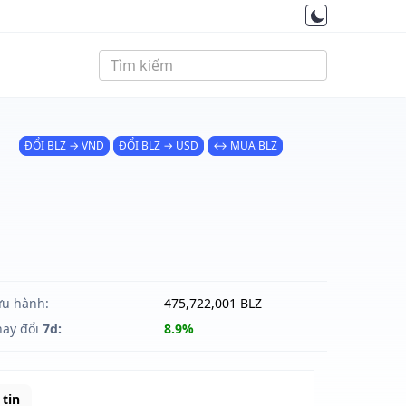
ĐỔI BLZ → VND
ĐỔI BLZ → USD
↔ MUA BLZ
ưu hành:
475,722,001 BLZ
hay đổi
7d:
8.9%
tin