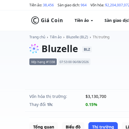
Tiền ảo:
38,456
Sàn giao dịch:
964
Vốn hóa:
$2,204,007,07
©
Giá Coin
Tiền ảo
Sàn giao dị
Trang chủ
›
Tiền ảo
›
Bluzelle (BLZ)
›
Thị trường
Bluzelle
BLZ
Xếp hạng #1338
07:53:00 06/08/2026
Vốn hóa thị trường:
$3,130,700
Thay đổi
1h:
0.15%
Tổng quan
Biểu đồ
Thị trường
L