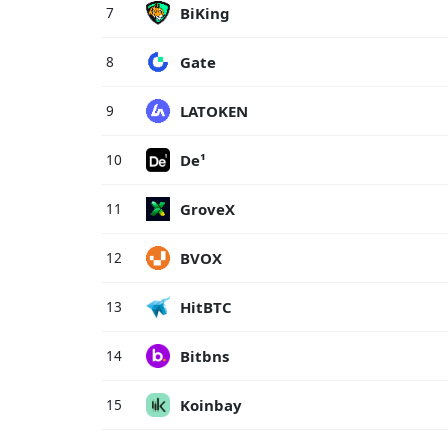
BiKing
7
Gate
8
LATOKEN
9
De¹
10
GroveX
11
BVOX
12
HitBTC
13
Bitbns
14
Koinbay
15