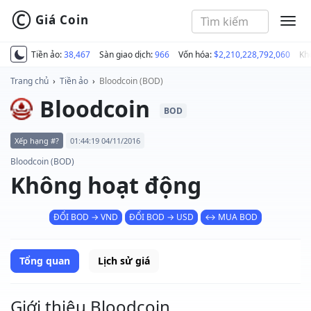
©
Giá Coin
MEN
Tiền ảo:
38,467
Sàn giao dịch:
966
Vốn hóa:
$2,210,228,792,060
Kh
Trang chủ
›
Tiền ảo
›
Bloodcoin (BOD)
Bloodcoin
BOD
Xếp hạng #?
01:44:19 04/11/2016
Bloodcoin (BOD)
Không hoạt động
ĐỔI BOD → VND
ĐỔI BOD → USD
↔ MUA BOD
Tổng quan
Lịch sử giá
Giới thiệu Bloodcoin