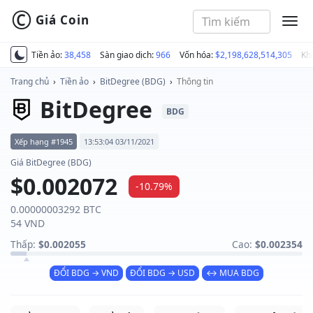
©
Giá Coin
MEN
Tiền ảo:
38,458
Sàn giao dịch:
966
Vốn hóa:
$2,198,628,514,305
Kh
Trang chủ
›
Tiền ảo
›
BitDegree (BDG)
›
Thông tin
BitDegree
BDG
Xếp hạng #1945
13:53:04 03/11/2021
Giá BitDegree (BDG)
$0.002072
-10.79%
0.00000003292 BTC
54 VND
Thấp:
$0.002055
Cao:
$0.002354
ĐỔI BDG → VND
ĐỔI BDG → USD
↔ MUA BDG