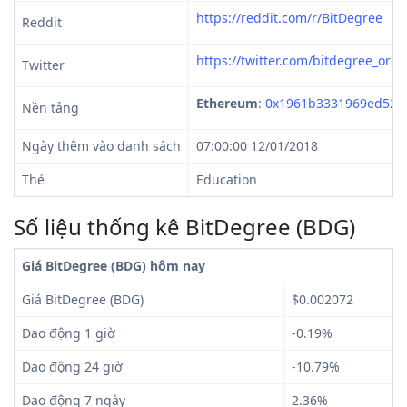
https://reddit.com/r/BitDegree
Reddit
https://twitter.com/bitdegree_org
Twitter
Ethereum
:
0x1961b3331969ed527
Nền tảng
Ngày thêm vào danh sách
07:00:00 12/01/2018
Thẻ
Education
Số liệu thống kê BitDegree (BDG)
Giá BitDegree (BDG) hôm nay
Giá BitDegree (BDG)
$0.002072
Dao động 1 giờ
-0.19%
Dao động 24 giờ
-10.79%
Dao động 7 ngày
2.36%