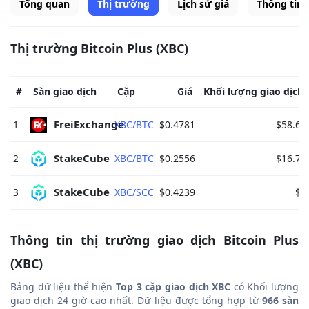
Tổng quan
Thị trường
Lịch sử giá
Thông tin
Thị trường Bitcoin Plus (XBC)
#
Sàn giao dịch
Cặp
Giá
Khối lượng giao dịch
FreiExchange 
1
XBC/BTC
$0.4781
$58.62
StakeCube 
2
XBC/BTC
$0.2556
$16.74
StakeCube 
3
XBC/SCC
$0.4239
$0
Thông tin thị trường giao dịch Bitcoin Plus
(XBC)
Bảng dữ liệu thể hiện
Top 3 cặp giao dịch XBC
có Khối lượng
giao dịch 24 giờ cao nhất. Dữ liệu được tổng hợp từ
966 sàn