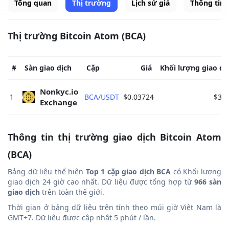
Tổng quan
Thị trường
Lịch sử giá
Thông tin
Thị trường Bitcoin Atom (BCA)
#
Sàn giao dịch
Cặp
Giá
Khối lượng giao dị
Nonkyc.io 
1
BCA/USDT
$0.03724
$37.
Exchange 
Thông tin thị trường giao dịch Bitcoin Atom
(BCA)
Bảng dữ liệu thể hiện
Top 1 cặp giao dịch BCA
có Khối lượng
giao dịch 24 giờ cao nhất. Dữ liệu được tổng hợp từ
966 sàn
giao dịch
trên toàn thế giới.
Thời gian ở bảng dữ liệu trên tính theo múi giờ Việt Nam là
GMT+7. Dữ liệu được cập nhật 5 phút / lần.