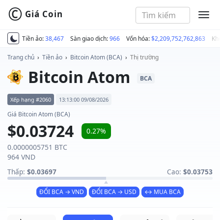
©
Giá Coin
MEN
Tiền ảo:
38,467
Sàn giao dịch:
966
Vốn hóa:
$2,209,752,762,863
Kh
Trang chủ
›
Tiền ảo
›
Bitcoin Atom (BCA)
›
Thị trường
Bitcoin Atom
BCA
Xếp hạng #2060
13:13:00 09/08/2026
Giá Bitcoin Atom (BCA)
$0.03724
0.27%
0.0000005751 BTC
964 VND
Thấp:
$0.03697
Cao:
$0.03753
ĐỔI BCA → VND
ĐỔI BCA → USD
↔ MUA BCA