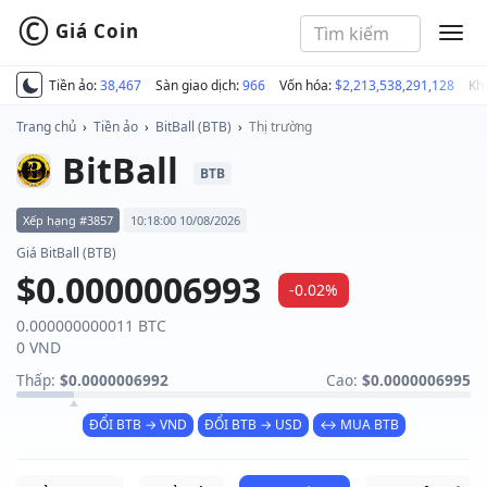
©
Giá Coin
MEN
Tiền ảo:
38,467
Sàn giao dịch:
966
Vốn hóa:
$2,213,538,291,128
Kh
Trang chủ
›
Tiền ảo
›
BitBall (BTB)
›
Thị trường
BitBall
BTB
Xếp hạng #3857
10:18:00 10/08/2026
Giá BitBall (BTB)
$0.0000006993
-0.02%
0.000000000011 BTC
0 VND
Thấp:
$0.0000006992
Cao:
$0.0000006995
ĐỔI BTB → VND
ĐỔI BTB → USD
↔ MUA BTB