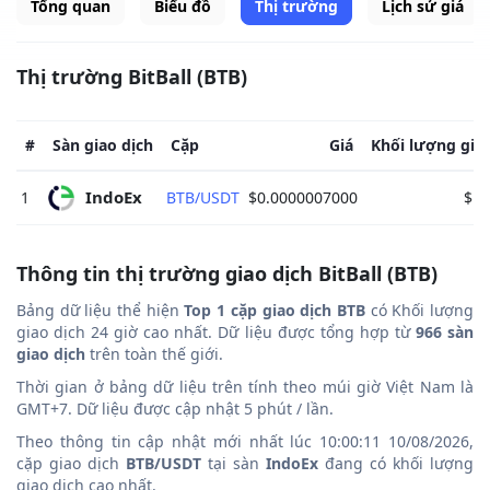
Tổng quan
Biểu đồ
Thị trường
Lịch sử giá
Thị trường BitBall (BTB)
#
Sàn giao dịch
Cặp
Giá
Khối lượng giao
IndoEx 
1
BTB/USDT
$0.0000007000
$1,
Thông tin thị trường giao dịch BitBall (BTB)
Bảng dữ liệu thể hiện
Top 1 cặp giao dịch BTB
có Khối lượng
giao dịch 24 giờ cao nhất. Dữ liệu được tổng hợp từ
966 sàn
giao dịch
trên toàn thế giới.
Thời gian ở bảng dữ liệu trên tính theo múi giờ Việt Nam là
GMT+7. Dữ liệu được cập nhật 5 phút / lần.
Theo thông tin cập nhật mới nhất lúc 10:00:11 10/08/2026,
cặp giao dịch
BTB/USDT
tại sàn
IndoEx
đang có khối lượng
giao dịch cao nhất.