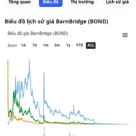
Tổng quan
Biểu đồ
Thị trường
Lịch sử giá
Biểu đồ lịch sử giá BarnBridge (BOND)
Biểu đồ giá BarnBridge (BOND)
1d
7d
1m
3m
1y
YTD
ALL
Zoom