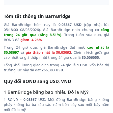
Tóm tắt thông tin BarnBridge
Giá BarnBridge hôm nay là
0.03367 USD
(cập nhật lúc
05:18:00 08/08/2026). Giá BarnBridge nhìn chung có
tăng
trong 24 giờ qua (tăng 8.51%)
. Trong tuần vừa qua, giá
BOND đã
giảm -4.26%
.
Trong 24 giờ qua, giá BarnBridge đạt mức
cao nhất là
$0.03697
và
giá thấp nhất là $0.03092
. Chênh lệch giữa giá
cao nhất va giá thấp nhất trong 24 giờ qua là
$0.006055
.
Tổng khối lượng giao dịch trong 24 giờ là
1 USD
. Vốn hóa thị
trường lúc này đã đạt
266,303 USD
.
Quy đổi BOND sang USD, VND
1 BarnBridge bằng bao nhiêu Đô la Mỹ?
1 BOND =
0.03367
USD. Một đồng BarnBridge bằng không
phẩy không ba ba sáu sáu năm bốn bảy sáu một bảy năm
một đô la mỹ.