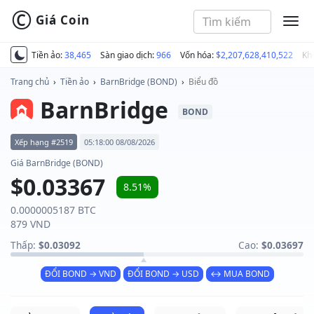
©
Giá Coin
MEN
Tiền ảo:
38,465
Sàn giao dịch:
966
Vốn hóa:
$2,207,628,410,522
Kh
Trang chủ
›
Tiền ảo
›
BarnBridge (BOND)
›
Biểu đồ
BarnBridge
BOND
Xếp hạng #2519
05:18:00 08/08/2026
Giá BarnBridge (BOND)
$0.03367
8.51%
0.0000005187 BTC
879 VND
Thấp:
$0.03092
Cao:
$0.03697
ĐỔI BOND → VND
ĐỔI BOND → USD
↔ MUA BOND