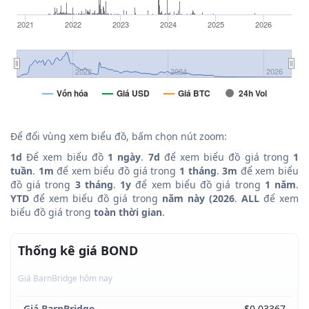
2021
2022
2023
2024
2025
2026
2022
2024
2026
Vốn hóa
Giá USD
Giá BTC
24h Vol
Để đổi vùng xem biểu đồ, bấm chọn nút zoom:
1d
Để xem biểu đồ
1 ngày
.
7d
để xem biểu đồ giá trong
1
tuần
.
1m
để xem biểu đồ giá trong
1 tháng
.
3m
để xem biểu
đồ giá trong
3 tháng
.
1y
để xem biểu đồ giá trong
1 năm
.
YTD
để xem biểu đồ giá trong
năm này (2026
.
ALL
để xem
biểu đồ giá trong
toàn thời gian
.
Thống kê giá BOND
Giá BarnBridge hôm nay
Giá BarnBridge
$0.03367