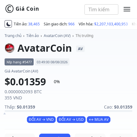
©
Giá Coin
MEN
Tiền ảo:
38,465
Sàn giao dịch:
966
Vốn hóa:
$2,207,103,400,953
Kh
Trang chủ
›
Tiền ảo
›
AvatarCoin (AV)
›
Thị trường
AvatarCoin
AV
Xếp hạng #5477
03:49:00 08/08/2026
Giá AvatarCoin (AV)
$0.01359
0%
0.0000002093 BTC
355 VND
Thấp:
$0.01359
Cao:
$0.01359
ĐỔI AV → VND
ĐỔI AV → USD
↔ MUA AV