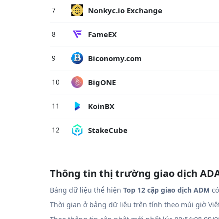
Nonkyc.io Exchange
7
FameEX
8
Biconomy.com
9
BigONE
10
KoinBX
11
StakeCube
12
Thông tin thị trường giao dịch 
Bảng dữ liệu thể hiện
Top 12 cặp giao dịch ADM
có
Thời gian ở bảng dữ liệu trên tính theo múi giờ Vi