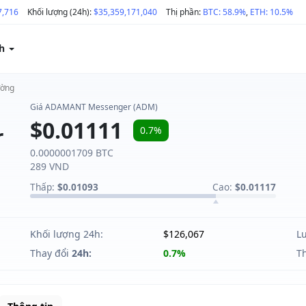
7,716
Khối lượng (24h):
$35,359,171,040
Thị phần:
BTC: 58.9%
,
ETH: 10.5%
ch
ường
Giá ADAMANT Messenger (ADM)
$0.01111
r
0.7%
0.0000001709 BTC
289 VND
Thấp:
$0.01093
Cao:
$0.01117
Khối lượng 24h:
$126,067
L
Thay đổi
24h:
0.7%
T