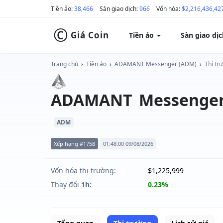
Tiền ảo:
38,466
Sàn giao dịch:
966
Vốn hóa:
$2,216,436,42
©
Giá Coin
Tiền ảo
Sàn giao dị
Trang chủ
›
Tiền ảo
›
ADAMANT Messenger (ADM)
›
Thị tr
ADAMANT Messenge
ADM
Xếp hạng #1758
01:48:00 09/08/2026
Vốn hóa thị trường:
$1,225,999
Thay đổi
1h:
0.23%