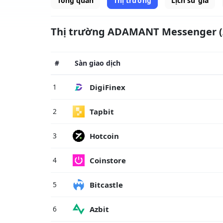
Tổng quan
Thị trường
Lịch sử giá
Thị trường ADAMANT Messenger 
#
Sàn giao dịch
DigiFinex
1
Tapbit
2
Hotcoin
3
Coinstore
4
Bitcastle
5
Azbit
6