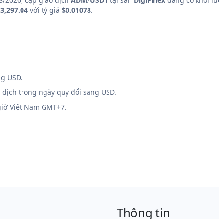
8/2026, cặp giao dịch
ADM/USDT
tại sàn
DigiFinex
đang có khối lư
3,297.04
với tỷ giá
$0.01078
.
ng USD.
o dịch trong ngày quy đổi sang USD.
 giờ Việt Nam GMT+7.
Thông tin