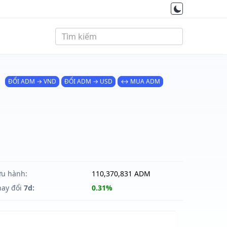
ĐỔI ADM → VND
ĐỔI ADM → USD
↔ MUA ADM
ưu hành:
110,370,831 ADM
hay đổi
7d:
0.31%