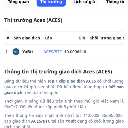
Tổng quan
Thị trường
Lịch sử giá
Thông tin
Thị trường Aces (ACES)
#
Sàn giao dịch
Cặp
Giá
Khối lượng giao dị
YoBit 
1
ACES/BTC
$0.0006446
Thông tin thị trường giao dịch Aces (ACES)
Bảng dữ liệu thể hiện
Top 1 cặp giao dịch ACES
có Khối lượng
giao dịch 24 giờ cao nhất. Dữ liệu được tổng hợp từ
965 sàn
giao dịch
trên toàn thế giới.
Thời gian ở bảng dữ liệu trên tính theo múi giờ Việt Nam là
GMT+7. Dữ liệu được cập nhật 5 phút / lần.
Theo thông tin cập nhật mới nhất lúc 11:00:08 06/08/2026,
cặp giao dịch
ACES/BTC
tại sàn
YoBit
đang có khối lượng giao
dịch cao nhất.