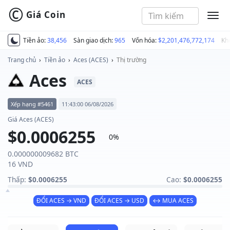
©
Giá Coin
MEN
Tiền ảo:
38,456
Sàn giao dịch:
965
Vốn hóa:
$2,201,476,772,174
Kh
Trang chủ
›
Tiền ảo
›
Aces (ACES)
›
Thị trường
Aces
ACES
Xếp hạng #5461
11:43:00 06/08/2026
Giá Aces (ACES)
$0.0006255
0%
0.000000009682 BTC
16 VND
Thấp:
$0.0006255
Cao:
$0.0006255
ĐỔI ACES → VND
ĐỔI ACES → USD
↔ MUA ACES