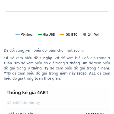
Vốn hóa
Giá USD
Giá BTC
24h Vol
Để đổi vùng xem biểu đồ, bấm chọn nút zoom:
1d
Để xem biểu đồ
1 ngày
.
7d
để xem biểu đồ giá trong
1
tuần
.
1m
để xem biểu đồ giá trong
1 tháng
.
3m
để xem biểu
đồ giá trong
3 tháng
.
1y
để xem biểu đồ giá trong
1 năm
.
YTD
để xem biểu đồ giá trong
năm này (2026
.
ALL
để xem
biểu đồ giá trong
toàn thời gian
.
Thống kê giá 4ART
Giá 4ART Coin hôm nay
Giá 4ART Coin
$0.0006490