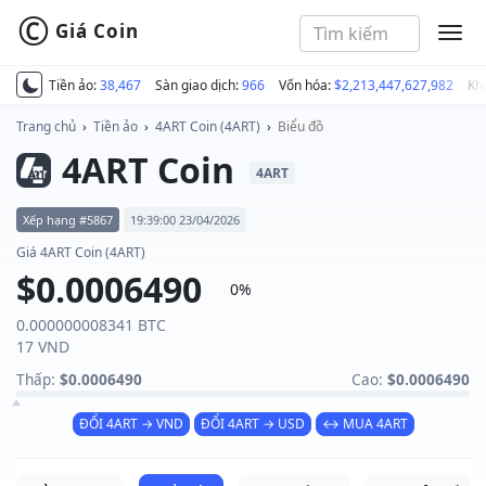
©
Giá Coin
MEN
Tiền ảo:
38,467
Sàn giao dịch:
966
Vốn hóa:
$2,213,447,627,982
Kh
Trang chủ
›
Tiền ảo
›
4ART Coin (4ART)
›
Biểu đồ
4ART Coin
4ART
Xếp hạng #5867
19:39:00 23/04/2026
Giá 4ART Coin (4ART)
$0.0006490
0%
0.000000008341 BTC
17 VND
Thấp:
$0.0006490
Cao:
$0.0006490
ĐỔI 4ART → VND
ĐỔI 4ART → USD
↔ MUA 4ART