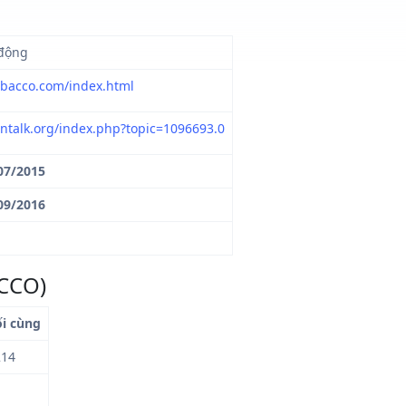
động
2bacco.com/index.html
ointalk.org/index.php?topic=1096693.0
07/2015
09/2016
ACCO)
ối cùng
214