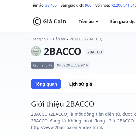
Tiền ảo:
38,465
Sàn giao dịch:
966
Vốn hóa:
$2,206,541,51
©
Giá Coin
Tiền ảo
Sàn giao dị
Trang chủ
›
Tiền ảo
›
2BACCO (2BACCO)
2BACCO
2BACCO
Xếp hạng #?
04:39:20 25/09/2016
Tổng quan
Lịch sử giá
Giới thiệu 2BACCO
2BACCO (2BACCO) là một đồng tiền điện tử, được ch
2BACCO đang là Không hoạt động. Giá 2BACCO l
http://www.2bacco.com/index.html.