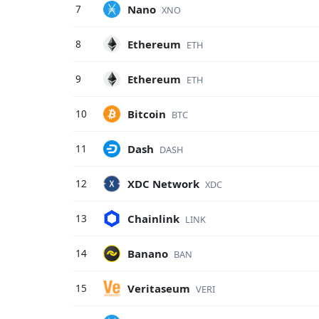
Nano
7
XNO
Ethereum
8
ETH
Ethereum
9
ETH
Bitcoin
10
BTC
Dash
11
DASH
XDC Network
12
XDC
Chainlink
13
LINK
Banano
14
BAN
Veritaseum
15
VERI