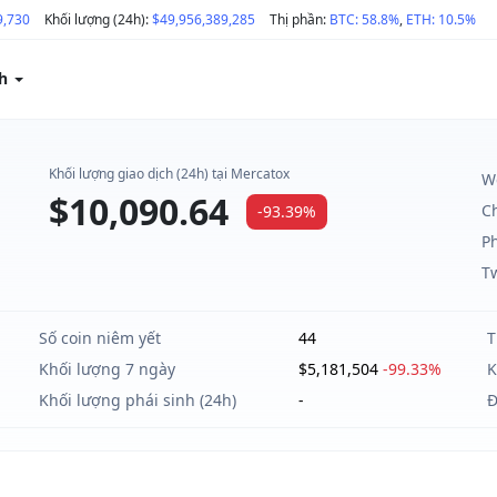
9,730
Khối lượng (24h):
$49,956,389,285
Thị phần:
BTC: 58.8%
,
ETH: 10.5%
ch
Khối lượng giao dịch (24h) tại Mercatox
W
$10,090.64
C
-93.39%
Ph
Tw
Số coin niêm yết
44
T
%
Khối lượng 7 ngày
$5,181,504
-99.33%
K
Khối lượng phái sinh (24h)
-
Đ