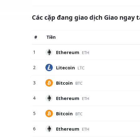
Các cặp đang giao dịch Giao ngay 
#
Tiền
Ethereum
1
ETH
Litecoin
2
LTC
Bitcoin
3
BTC
Ethereum
4
ETH
Bitcoin
5
BTC
Ethereum
6
ETH