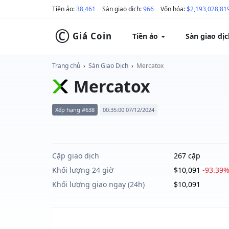
Tiền ảo:
38,461
Sàn giao dịch:
966
Vốn hóa:
$2,193,028,81
©
Giá Coin
Tiền ảo
Sàn giao dị
Trang chủ
›
Sàn Giao Dịch
›
Mercatox
Mercatox
Xếp hạng #638
00:35:00 07/12/2024
Cặp giao dịch
267 cặp
Khối lượng 24 giờ
$10,091
-93.39
Khối lượng giao ngay (24h)
$10,091