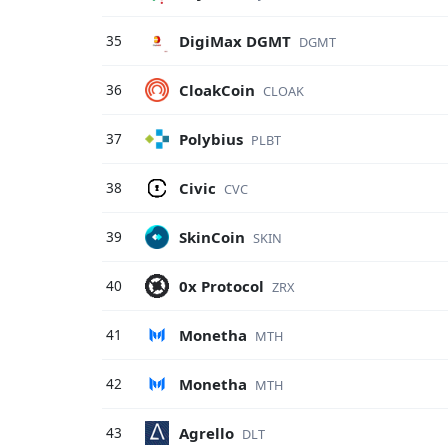
DigiMax DGMT
35
DGMT
CloakCoin
36
CLOAK
Polybius
37
PLBT
Civic
38
CVC
SkinCoin
39
SKIN
0x Protocol
40
ZRX
Monetha
41
MTH
Monetha
42
MTH
Agrello
43
DLT