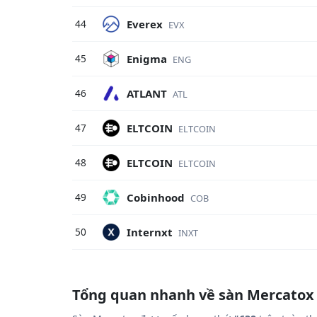
Everex
44
EVX
Enigma
45
ENG
ATLANT
46
ATL
ELTCOIN
47
ELTCOIN
ELTCOIN
48
ELTCOIN
Cobinhood
49
COB
Internxt
50
INXT
Tổng quan nhanh về sàn Mercatox