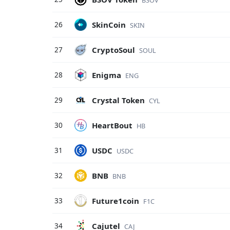
SkinCoin
26
SKIN
CryptoSoul
27
SOUL
Enigma
28
ENG
Crystal Token
29
CYL
HeartBout
30
HB
USDC
31
USDC
BNB
32
BNB
Future1coin
33
F1C
Cajutel
34
CAJ