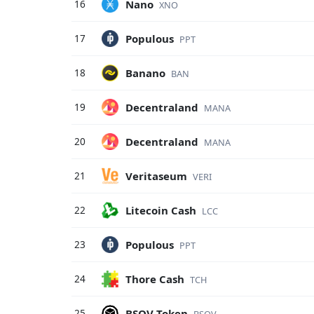
Nano
16
XNO
Populous
17
PPT
Banano
18
BAN
Decentraland
19
MANA
Decentraland
20
MANA
Veritaseum
21
VERI
Litecoin Cash
22
LCC
Populous
23
PPT
Thore Cash
24
TCH
BSOV Token
25
BSOV