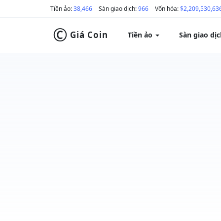
Tiền ảo:
38,466
Sàn giao dịch:
966
Vốn hóa:
$2,209,530,63
©
Giá Coin
Tiền ảo
Sàn giao dị