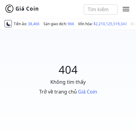
©
Giá Coin
MEN
Tiền ảo:
38,466
Sàn giao dịch:
966
Vốn hóa:
$2,210,125,519,340
Kh
404
Không tìm thấy
Trở về trang chủ
Giá Coin